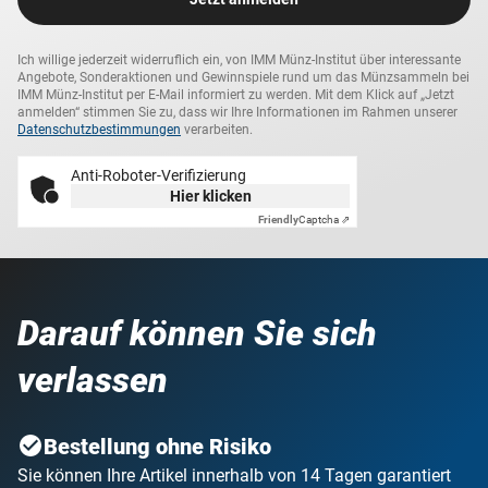
Ich willige jederzeit widerruflich ein, von IMM Münz-Institut über interessante
Angebote, Sonderaktionen und Gewinnspiele rund um das Münzsammeln bei
IMM Münz-Institut per E-Mail informiert zu werden. Mit dem Klick auf „Jetzt
anmelden“ stimmen Sie zu, dass wir Ihre Informationen im Rahmen unserer
Datenschutzbestimmungen
verarbeiten.
Anti-Roboter-Verifizierung
Hier klicken
Friendly
Captcha ⇗
Darauf können Sie sich
verlassen
Bestellung ohne Risiko
Sie können Ihre Artikel innerhalb von 14 Tagen garantiert