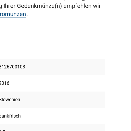
ng Ihrer Gedenkmünze(n) empfehlen wir
uromünzen
.
8126700103
2016
Slowenien
bankfrisch