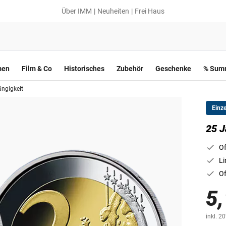
Über IMM
Neuheiten
Frei Haus
men
Film & Co
Historisches
Zubehör
Geschenke
% Summ
ngigkeit
Einz
25 J
Of
Li
Of
5,
inkl. 2