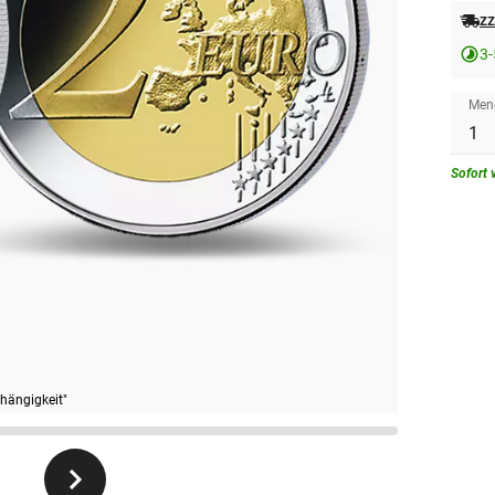
zz
3-
Men
Sofort 
hängigkeit"