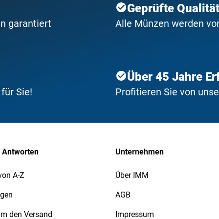
Geprüfte Qualitä
n garantiert
Alle Münzen werden von 
Über 45 Jahre Er
ür Sie!
Profitieren Sie von uns
 Antworten
Unternehmen
von A-Z
Über IMM
agen
AGB
 um den Versand
Impressum