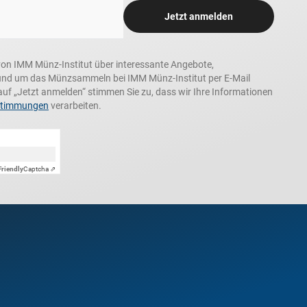
Jetzt anmelden
n, von IMM Münz-Institut über interessante Angebote,
und um das Münzsammeln bei IMM Münz-Institut per E-Mail
auf „Jetzt anmelden“ stimmen Sie zu, dass wir Ihre Informationen
stimmungen
verarbeiten.
Friendly
Captcha ⇗