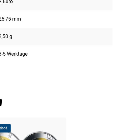
2 Euro
25,75 mm
8,50 g
3-5 Werktage
n
ebot