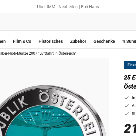
Über IMM
Neuheiten
Frei Haus
men
Film & Co
Historisches
Zubehör
Geschenke
% Summ
ilber-Niob-Münze 2007 "Luftfahrt in Österreich"
Einz
25 E
Öste
In
Au
St
2