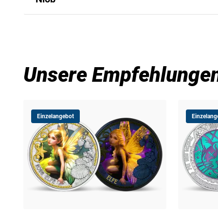
Niob
ist ein seltenes Schwermetall, das heute
Raumfahrt eingesetzt wird. Die ursprüngliche
physikalische Verfahren kann Niob schöne 
innovative Verfahren und Prägetechniken ist 
Unsere Empfehlunge
Niob für Münzen zu verbinden. Die 25-Euro-M
Farben des Niobkerns erscheinen, gelten heut
Münzprägekunst.
Einzelangebot
Einzelang