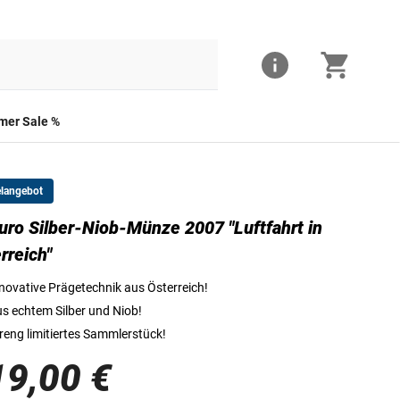
er Sale %
elangebot
uro Silber-Niob-Münze 2007 "Luftfahrt in
Die Vorderseite der Silber-Niob-Münze 2007
rreich"
novative Prägetechnik aus Österreich!
s echtem Silber und Niob!
reng limitiertes Sammlerstück!
19,00 €