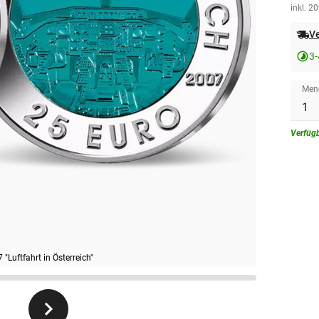
inkl. 2
Ve
3
Men
Verfüg
"Luftfahrt in Österreich"