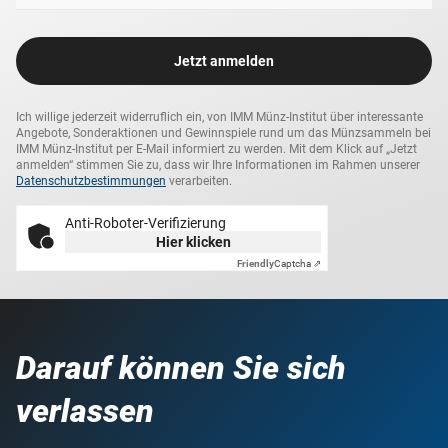
Jetzt anmelden
Ich willige jederzeit widerruflich ein, von IMM Münz-Institut über interessante
Angebote, Sonderaktionen und Gewinnspiele rund um das Münzsammeln bei
IMM Münz-Institut per E-Mail informiert zu werden. Mit dem Klick auf „Jetzt
anmelden“ stimmen Sie zu, dass wir Ihre Informationen im Rahmen unserer
Datenschutzbestimmungen
verarbeiten.
Anti-Roboter-Verifizierung
Hier klicken
Friendly
Captcha ⇗
Darauf können Sie sich
verlassen