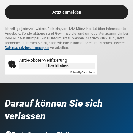
Jetzt anmelden
Ich willige jederzeit widerruflich ein, von IMM Münz-Institut über interessante
Angebote, Sonderaktionen und Gewinnspiele rund um das Münzsammeln bei
IMM Münz-Institut per E-Mail informiert zu werden. Mit dem Klick auf „Jetzt
anmelden“ stimmen Sie zu, dass wir Ihre Informationen im Rahmen unserer
Datenschutzbestimmungen
verarbeiten.
Anti-Roboter-Verifizierung
Hier klicken
Friendly
Captcha ⇗
Darauf können Sie sich
verlassen