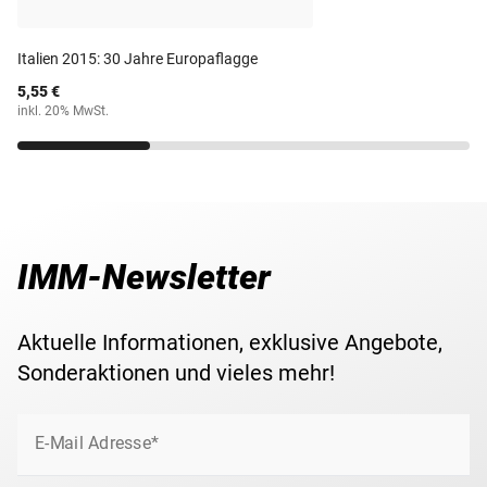
dem Jahr 2014 wurde zum Thema ''200. Jahrestag der
maltesischen Polizei'' verausgabt.
Maße
25,75 mm
Italien 2015: 30 Jahre Europaflagge
5,55 €
Ihre 2-Euro-Gedenkmünze erhalten Sie in einer
Gewicht
8,50 g
inkl. 20% MwSt.
schützenden Münz-Kapsel zugesandt. Für eine
komfortable und sichere Verwahrung Ihrer
Lieferzeit
3-5 Werktage
Gedenkmünze(n) empfehlen wir das passende
Aufbewahrungsalbum für 2-Euromünzen
.
IMM-Newsletter
Aktuelle Informationen, exklusive Angebote,
Sonderaktionen und vieles mehr!
E-Mail Adresse*