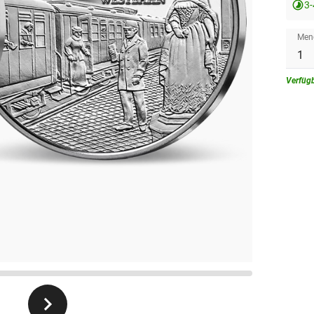
3
Men
Verfüg