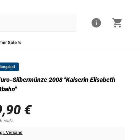
er Sale %
elangebot
uro-Silbermünze 2008 ''Kaiserin Elisabeth
bahn''
9,90 €
0% MwSt.
gl. Versand