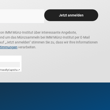
Jetzt anmelden
n, von IMM Münz-Institut über interessante Angebote,
und um das Münzsammeln bei IMM Münz-Institut per E-Mail
auf „Jetzt anmelden“ stimmen Sie zu, dass wir Ihre Informationen
stimmungen
verarbeiten.
Friendly
Captcha ⇗