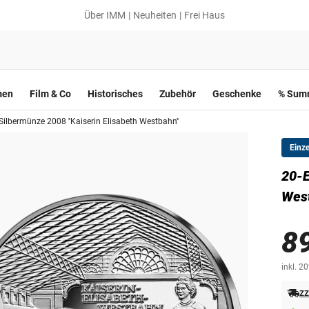
Über IMM
Neuheiten
Frei Haus
men
Film & Co
Historisches
Zubehör
Geschenke
% Summ
Silbermünze 2008 ''Kaiserin Elisabeth Westbahn''
Einz
20-E
West
8
inkl. 2
zz