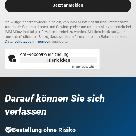
Jetzt anmelden
Ich willige jederzeit widerruflich ein, von IMM Münz-Institut über interessante
Angebote, Sonderaktionen und Gewinnspiele rund um das Münzsammeln bei
IMM Münz-Institut per E-Mail informiert zu werden. Mit dem Klick auf „Jetzt
anmelden“ stimmen Sie zu, dass wir Ihre Informationen im Rahmen unserer
Datenschutzbestimmungen
verarbeiten.
Anti-Roboter-Verifizierung
Hier klicken
Friendly
Captcha ⇗
Darauf können Sie sich
verlassen
Bestellung ohne Risiko