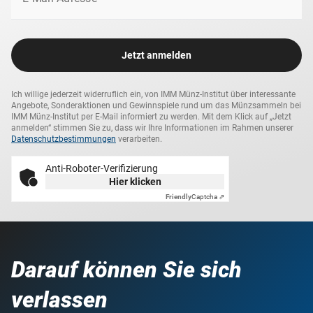
Jetzt anmelden
Ich willige jederzeit widerruflich ein, von IMM Münz-Institut über interessante
Angebote, Sonderaktionen und Gewinnspiele rund um das Münzsammeln bei
IMM Münz-Institut per E-Mail informiert zu werden. Mit dem Klick auf „Jetzt
anmelden“ stimmen Sie zu, dass wir Ihre Informationen im Rahmen unserer
Datenschutzbestimmungen
verarbeiten.
Anti-Roboter-Verifizierung
Hier klicken
Friendly
Captcha ⇗
Darauf können Sie sich
verlassen