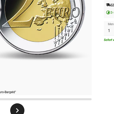
zz
3-
Men
Sofort 
uro-Bargeld"