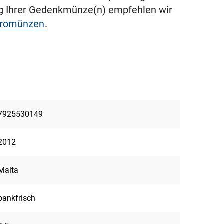
ng Ihrer Gedenkmünze(n) empfehlen wir
uromünzen
.
7925530149
2012
Malta
bankfrisch