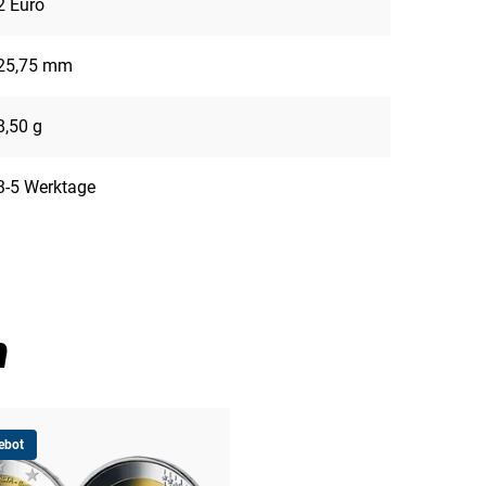
2 Euro
25,75 mm
8,50 g
3-5 Werktage
n
ebot