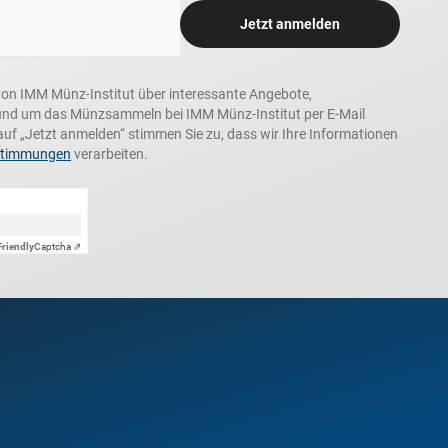
Jetzt anmelden
n, von IMM Münz-Institut über interessante Angebote,
und um das Münzsammeln bei IMM Münz-Institut per E-Mail
auf „Jetzt anmelden“ stimmen Sie zu, dass wir Ihre Informationen
stimmungen
verarbeiten.
Friendly
Captcha ⇗