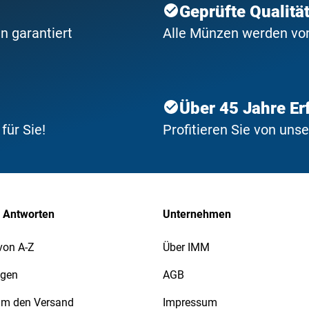
Geprüfte Qualitä
n garantiert
Alle Münzen werden von 
Über 45 Jahre Er
ür Sie!
Profitieren Sie von uns
 Antworten
Unternehmen
von A-Z
Über IMM
agen
AGB
 um den Versand
Impressum