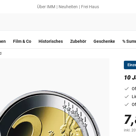
Über IMM
Neuheiten
Frei Haus
men
Film & Co
Historisches
Zubehör
Geschenke
% Summ
d
Einz
10 J
Of
Li
Of
7,
inkl. 2