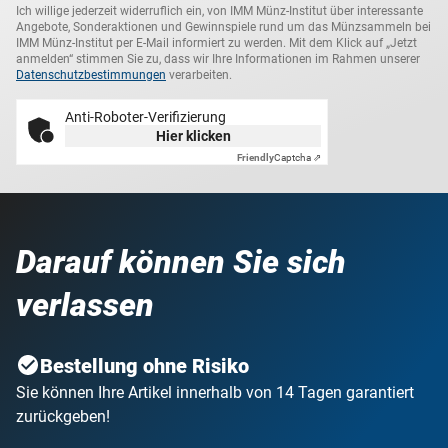
Ich willige jederzeit widerruflich ein, von IMM Münz-Institut über interessante
Angebote, Sonderaktionen und Gewinnspiele rund um das Münzsammeln bei
IMM Münz-Institut per E-Mail informiert zu werden. Mit dem Klick auf „Jetzt
anmelden“ stimmen Sie zu, dass wir Ihre Informationen im Rahmen unserer
Datenschutzbestimmungen
verarbeiten.
Anti-Roboter-Verifizierung
Hier klicken
Friendly
Captcha ⇗
Darauf können Sie sich
verlassen
Bestellung ohne Risiko
Sie können Ihre Artikel innerhalb von 14 Tagen garantiert
zurückgeben!