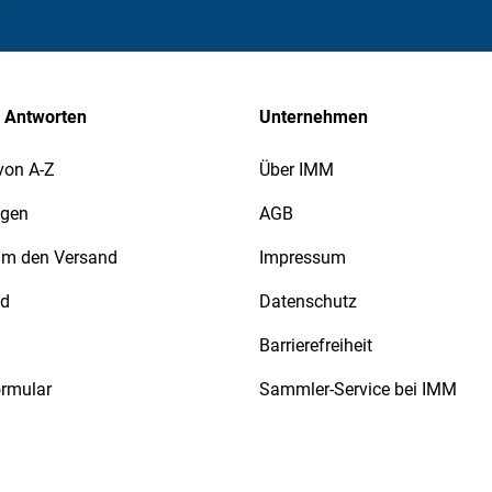
 Antworten
Unternehmen
von A-Z
Über IMM
agen
AGB
 um den Versand
Impressum
nd
Datenschutz
Barrierefreiheit
ormular
Sammler-Service bei IMM