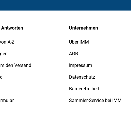
 Antworten
Unternehmen
von A-Z
Über IMM
agen
AGB
 um den Versand
Impressum
nd
Datenschutz
Barrierefreiheit
ormular
Sammler-Service bei IMM