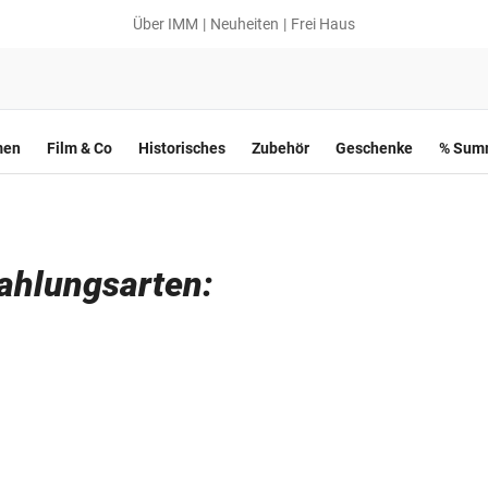
Über IMM
Neuheiten
Frei Haus
men
Film & Co
Historisches
Zubehör
Geschenke
% Summ
Zahlungsarten: