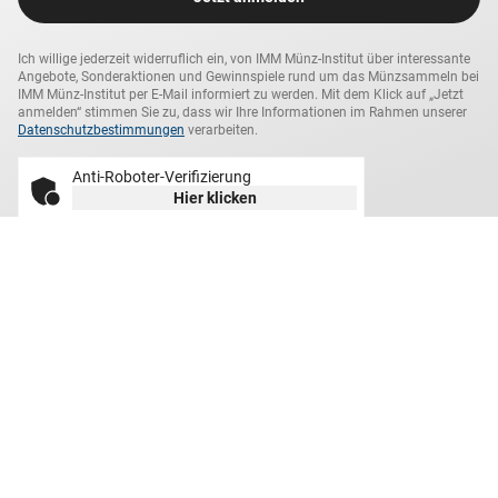
historischen Original-Silbermünzen der britischen Könige,
die auch indische Kaiser waren, ist daher etwas ganz
Ich willige jederzeit widerruflich ein, von IMM Münz-Institut über interessante
Besonderes!
Angebote, Sonderaktionen und Gewinnspiele rund um das Münzsammeln bei
IMM Münz-Institut per E-Mail informiert zu werden. Mit dem Klick auf „Jetzt
anmelden“ stimmen Sie zu, dass wir Ihre Informationen im Rahmen unserer
Sichern Sie sich das historische 4er-Set inklusive
Datenschutzbestimmungen
verarbeiten.
Echtheits-Zertifikat
und
edlem Etui
zum günstigen IMM-
Setpreis von nur
Anti-Roboter-Verifizierung
389,– € statt einzeln 439,90 €. Selbstverständlich erhalten
Hier klicken
Sie das Set für 14 Tage zur Ansicht und können innerhalb
Friendly
Captcha ⇗
dieser Zeit Ihre Lieferung garantiert zurückgeben.
Darauf können Sie sich
verlassen
Bestellung ohne Risiko
Sie können Ihre Artikel innerhalb von 14 Tagen garantiert