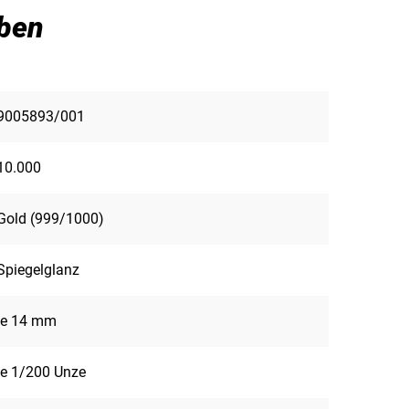
ben
9005893/001
10.000
Gold (999/1000)
Spiegelglanz
je 14 mm
je 1/200 Unze