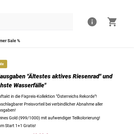
er Sale %
ate
ausgaben "Ältestes aktives Riesenrad" und
Österreichs größte Rekorde verewigt in reinem Gold
hste Wasserfälle"
ftakt in die Fixpreis-Kollektion "Österreichs Rekorde"!
schlagbarer Preisvorteil bei verbindlicher Abnahme aller
usgaben!
ines Gold (999/1000) mit aufwendiger Teilkolorierung!
m Start 1+1 Gratis!