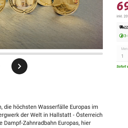
6
inkl. 2
zz
3-
Men
0
Sofort 
n, die höchsten Wasserfälle Europas im
rgwerk der Welt in Hallstatt - Österreich
este Dampf-Zahnradbahn Europas, hier