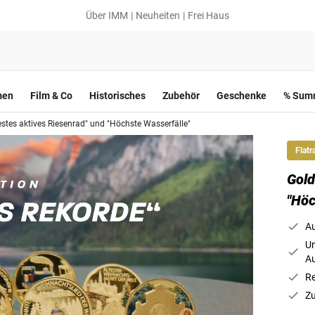
Über IMM
Neuheiten
Frei Haus
men
Film & Co
Historisches
Zubehör
Geschenke
% Summ
stes aktives Riesenrad" und "Höchste Wasserfälle"
Flatr
Gold
"Höc
Au
Un
A
Re
Zu