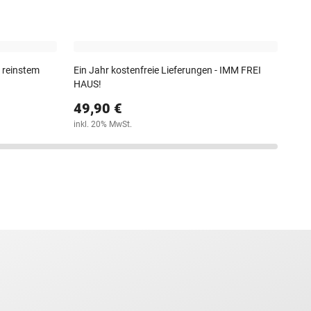
Kom
Gol
45
30-T
 reinstem
Ein Jahr kostenfreie Lieferungen - IMM FREI
HAUS!
49,90 €
inkl. 20% MwSt.