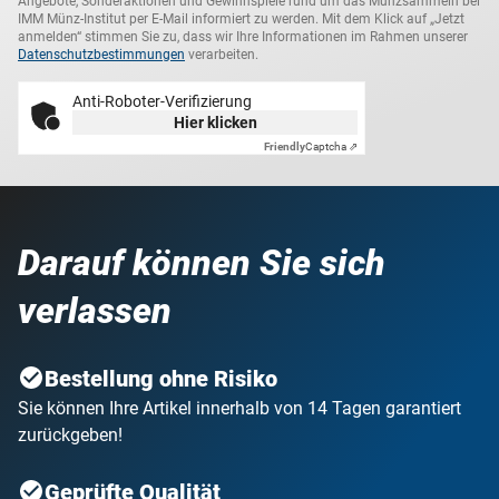
Angebote, Sonderaktionen und Gewinnspiele rund um das Münzsammeln bei
IMM Münz-Institut per E-Mail informiert zu werden. Mit dem Klick auf „Jetzt
anmelden“ stimmen Sie zu, dass wir Ihre Informationen im Rahmen unserer
Datenschutzbestimmungen
verarbeiten.
Anti-Roboter-Verifizierung
Hier klicken
Friendly
Captcha ⇗
Darauf können Sie sich
verlassen
Bestellung ohne Risiko
Sie können Ihre Artikel innerhalb von 14 Tagen garantiert
zurückgeben!
Geprüfte Qualität