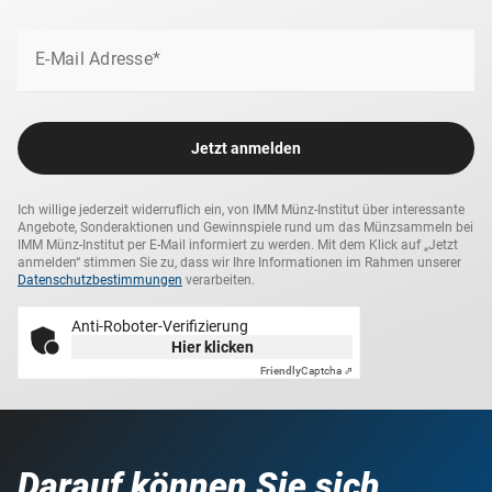
Anmutung. So kommt die edle Münze besonders schön
zur Geltung.
E-Mail Adresse*
Jetzt anmelden
Ich willige jederzeit widerruflich ein, von IMM Münz-Institut über interessante
Angebote, Sonderaktionen und Gewinnspiele rund um das Münzsammeln bei
IMM Münz-Institut per E-Mail informiert zu werden. Mit dem Klick auf „Jetzt
anmelden“ stimmen Sie zu, dass wir Ihre Informationen im Rahmen unserer
Datenschutzbestimmungen
verarbeiten.
Anti-Roboter-Verifizierung
Hier klicken
Friendly
Captcha ⇗
Darauf können Sie sich