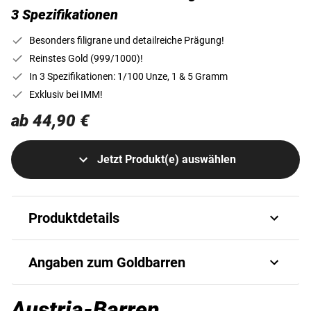
3 Spezifikationen
Besonders filigrane und detailreiche Prägung!
Reinstes Gold (999/1000)!
In 3 Spezifikationen: 1/100 Unze, 1 & 5 Gramm
Exklusiv bei IMM!
ab 44,90 €
Jetzt Produkt(e) auswählen
Produktdetails
Gold - wertbeständig über Generationen hinweg
Angaben zum Goldbarren
Gerade in unsicheren Zeiten greifen Sammler und Anleger
verstärkt nach dem wertstabilen und krisensicheren
G_IMM_8202630109_82
Edelmetall Gold. Kein Wunder, dass die Nachfrage nach
Austria-Barren
Art.-Nr.